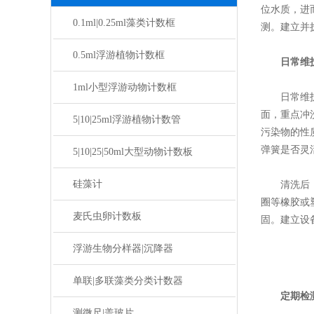
位水质，进
0.1ml|0.25ml藻类计数框
测。建立并
0.5ml浮游植物计数框
日常维
1ml小型浮游动物计数框
日常维护的
面，重点冲
5|10|25ml浮游植物计数管
污染物的性
弹簧是否灵
5|10|25|50ml大型动物计数板
硅藻计
清洗后，应
圈等橡胶或
麦氏虫卵计数板
固。建立设
浮游生物分样器|沉降器
单联|多联藻类分类计数器
定期检
测微尺|盖玻片