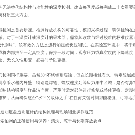
法替代结构性与功能性的深度检测。建议每季度或每完成二十次重要采
与材质三大方面。
测是首要步骤。检测释放机构的可靠性，模拟采样过程，确保挂钩在重
减。对于带温度计或深度计的采水器，需将其读数与经过校准的标准仪器
原汁原味”。较有效的方法是进行加压或负压测试。在实验室环境中，将干
或将内部抽至一定真空度，保持一段时间，观察压力或真空度的下降速度
纹、无长久性形变，必要时予以更换。
测同样重要。虽然304不锈钢耐腐蚀，但在长期接触海水、特定酸碱或
观察采水器内外壁，特别是焊缝、螺纹连接处等应力集中区域，是否有异
影响结构强度与样品洁净度，严重时需对部件进行修复或整体更换。定期
维护，从而确保这台“水下的取样之手”在任何关键时刻都能稳健、可靠地
：
透明度盘透明度计的结构原理与现场测量操作规范
：
索伯网的正确使用与保养：清洗、晾干与长期存放要点