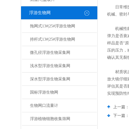
日常维护无
浮游生物网
机械、密封
拖网式13#|25#浮游生物网
机械性能检
弹力是否衰
持杆式13#|25#浮游生物网
样品是否“
压的压力，
微孔径浮游生物采集网
确认其无裂
浅水型浮游生物采集网
材质状态检
深水型浮游生物采集网
放大镜仔细
评估其是否
国标浮游生物网
实现预防性
生物网口流量计
上一篇
下一篇
浮游植物细胞收集筛网