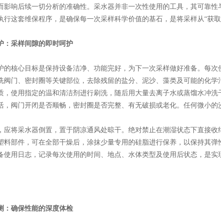
而影响后续一切分析的准确性。采水器并非一次性使用的工具，其可靠性
执行这套维保程序，是确保每一次采样科学价值的基石，是将采样从“获取
护：采样间隙的即时呵护
核心目标是保持设备洁净、功能完好，为下一次采样做好准备。每次使
洗阀门、密封圈等关键部位，去除残留的盐分、泥沙、藻类及可能的化学
质，使用指定的温和清洁剂进行刷洗，随后用大量去离子水或蒸馏水冲洗
活，阀门开闭是否顺畅，密封圈是否完整、有无破损或老化。任何微小的
将采水器倒置，置于阴凉通风处晾干。绝对禁止在潮湿状态下直接收纳
塑料部件，可在全部干燥后，涂抹少量专用的硅脂进行保养，以保持其弹
备使用日志，记录每次使用的时间、地点、水体类型及使用后状态，是实
测：确保性能的深度体检