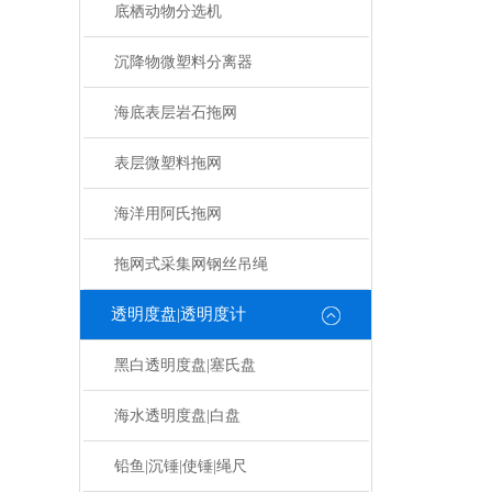
底栖动物分选机
沉降物微塑料分离器
海底表层岩石拖网
表层微塑料拖网
海洋用阿氏拖网
拖网式采集网钢丝吊绳
透明度盘|透明度计
黑白透明度盘|塞氏盘
海水透明度盘|白盘
铅鱼|沉锤|使锤|绳尺