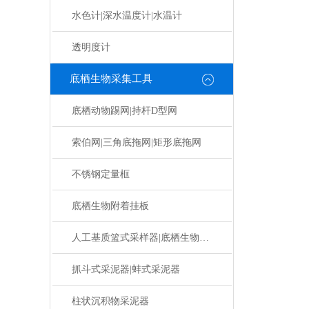
水色计|深水温度计|水温计
透明度计
底栖生物采集工具
底栖动物踢网|持杆D型网
索伯网|三角底拖网|矩形底拖网
不锈钢定量框
底栖生物附着挂板
人工基质篮式采样器|底栖生物挂板
抓斗式采泥器|蚌式采泥器
柱状沉积物采泥器