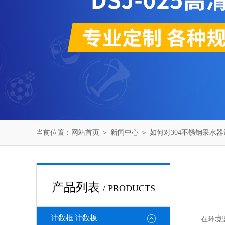
当前位置：
网站首页
＞
新闻中心
＞ 如何对304不锈钢采水
产品列表
/ PRODUCTS
计数框|计数板
在环境监