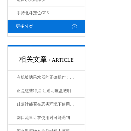
手持北斗定位GPS
更多分类
相关文章
/ ARTICLE
有机玻璃采水器的正确操作：从系绳标记到出水注水全程详解
正是这些特点 让透明度盘透明度计在众多行业得到应用
硅藻计能否在恶劣环境下使用？它具有哪些防护措施？
网口流量计在使用时可能遇到哪些问题?如何解决?