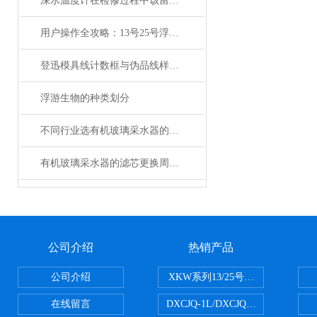
深水温度计在检修过程中该留意的事项
用户操作全攻略：13号25号浮游生物网的正确使用、清洗与保存
登迅模具线计数框与伪品线样的质量比较
浮游生物的种类划分
不同行业选有机玻璃采水器的秘籍：根据需求精准匹配
有机玻璃采水器的滤芯更换周期是多久？
公司介绍
热销产品
公司介绍
XKW系列13/25号浮游生物网 20u
在线留言
DXCJQ-1L/DXCJQ-2L单联