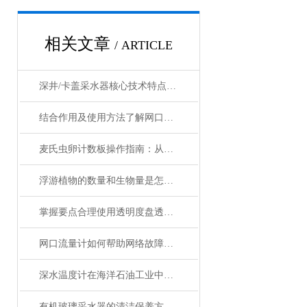
相关文章
/ ARTICLE
深井/卡盖采水器核心技术特点深度剖析
结合作用及使用方法了解网口流量计
麦氏虫卵计数板操作指南：从准备到读数的详细流程
浮游植物的数量和生物量是怎么计算的
掌握要点合理使用透明度盘透明度计
网口流量计如何帮助网络故障排除和疑难解答？
深水温度计在海洋石油工业中的应用与维护
有机玻璃采水器的清洁保养方法有哪些？