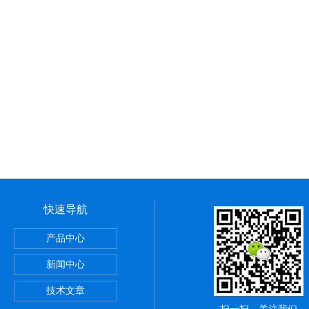
快速导航
网 20um微藻网 10um微孔网
产品中心
2L单联浮游生物沉降器 两联沉淀器 生物浓缩器
新闻中心
 浅1/2/3型海洋生物采集网
技术文章