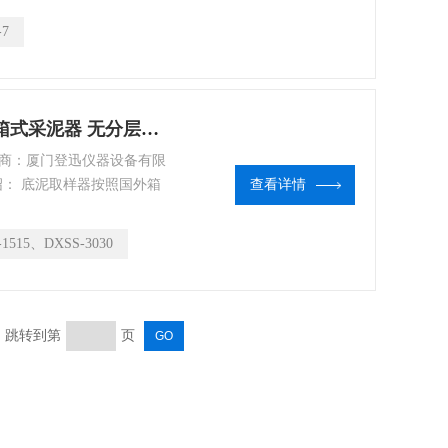
-7
DXSS-1515、DXSS-3030304不锈钢箱式采泥器 无分层箱式取泥器
造商：厦门登迅仪器设备有限
产品介绍： 底泥取样器按照国外箱
查看详情
及浅海区等水域的底泥（沉
无扰动。底泥取样器 主体框
-1515、DXSS-3030
页 跳转到第
页