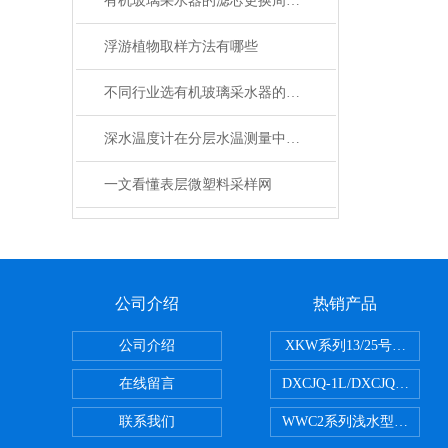
有机玻璃采水器的滤芯更换周期是多久？
浮游植物取样方法有哪些
不同行业选有机玻璃采水器的秘籍：根据需求精准匹配
深水温度计在分层水温测量中的传感原理与故障检修技术
一文看懂表层微塑料采样网
公司介绍
热销产品
公司介绍
XKW系列13/25号浮游生物
在线留言
DXCJQ-1L/DXCJQ-
联系我们
WWC2系列浅水型浮游生物网