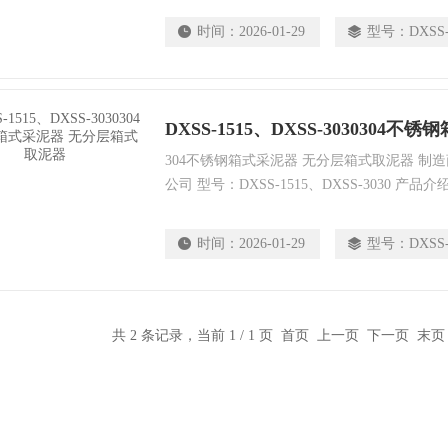
6mm。
时间：
2026-01-29
型号：
DXSS
304不锈钢箱式采泥器 无分层箱式取泥器 制
公司 型号：DXSS-1515、DXSS-3030 
式采泥器标准制作，用于河流、湖泊、水库以
积物）表层泥样采集。采集沉积物样品完整，
时间：
2026-01-29
型号：
DXSS
架和可移动部件均由304不锈钢制成。
共 2 条记录，当前 1 / 1 页 首页 上一页 下一页 末