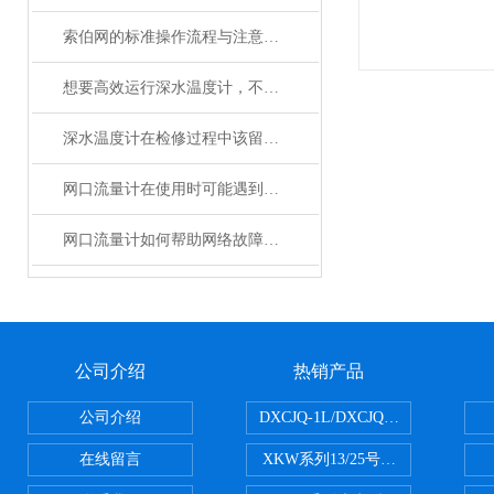
索伯网的标准操作流程与注意事项全解析
想要高效运行深水温度计，不懂这些可不行
深水温度计在检修过程中该留意的事项
网口流量计在使用时可能遇到哪些问题?如何解决?
网口流量计如何帮助网络故障排除和疑难解答？
公司介绍
热销产品
公司介绍
DXCJQ-1L/DXCJQ-2L单联
在线留言
XKW系列13/25号浮游生物网 20u