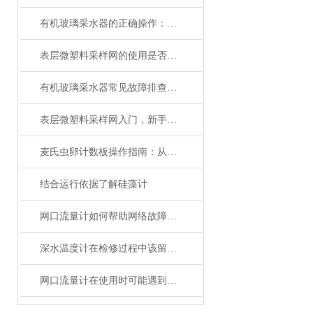
有机玻璃采水器的正确操作：从系绳标记到出水注水全程详解
表层微塑料采样网的使用是否会对周围生态环境产生影响？
有机玻璃采水器常见故障排查与密封性能检测方法
表层微塑料采样网入门，新手必学！
麦氏虫卵计数板操作指南：从准备到读数的详细流程
结合运行依据了解硅藻计
网口流量计如何帮助网络故障排除和疑难解答？
深水温度计在检修过程中该留意的事项
网口流量计在使用时可能遇到哪些问题?如何解决?