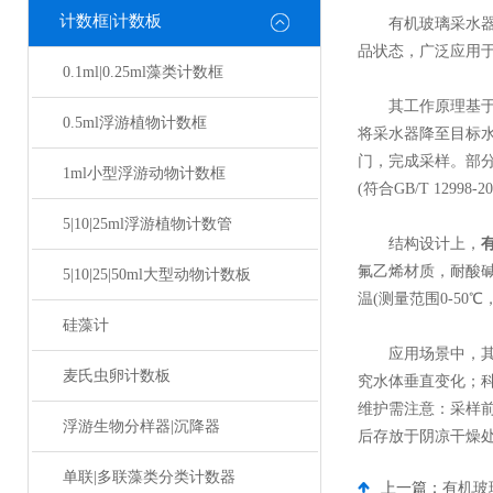
计数框|计数板
有机玻璃采水器是
品状态，广泛应用于
0.1ml|0.25ml藻类计数框
其工作原理基于“重
0.5ml浮游植物计数框
将采水器降至目标
门，完成采样。部分
1ml小型浮游动物计数框
(符合GB/T 12998
5|10|25ml浮游植物计数管
结构设计上，
氟乙烯材质，耐酸碱
5|10|25|50ml大型动物计数板
温(测量范围0-50℃
硅藻计
应用场景中，其透
麦氏虫卵计数板
究水体垂直变化；
维护需注意：采样前
浮游生物分样器|沉降器
后存放于阴凉干燥
单联|多联藻类分类计数器
上一篇：
有机玻