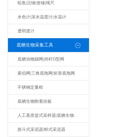
铅鱼|沉锤|使锤|绳尺
水色计|深水温度计|水温计
透明度计
底栖生物采集工具
底栖动物踢网|持杆D型网
索伯网|三角底拖网|矩形底拖网
不锈钢定量框
底栖生物附着挂板
人工基质篮式采样器|底栖生物挂板
抓斗式采泥器|蚌式采泥器