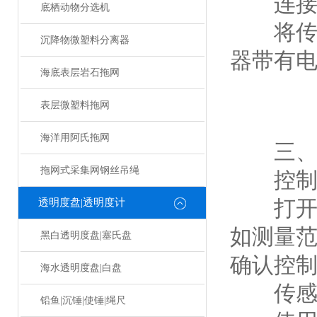
连接
底栖动物分选机
将传感
沉降物微塑料分离器
器带有
海底表层岩石拖网
表层微塑料拖网
海洋用阿氏拖网
三、
拖网式采集网钢丝吊绳
控制系
打开设
透明度盘|透明度计
如测量
黑白透明度盘|塞氏盘
确认控
海水透明度盘|白盘
传感
铅鱼|沉锤|使锤|绳尺