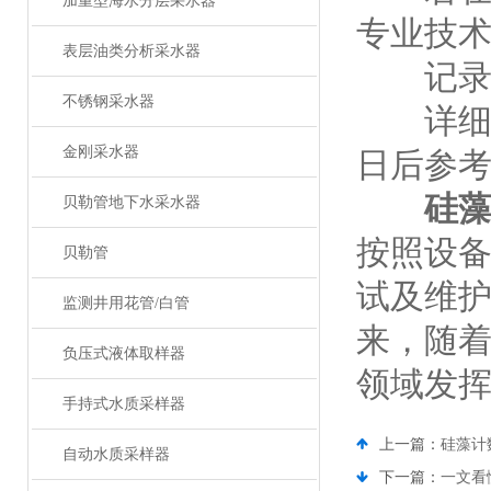
加重型海水分层采水器
专业技
表层油类分析采水器
记录
不锈钢采水器
详细记
金刚采水器
日后参
硅
贝勒管地下水采水器
按照设
贝勒管
试及维
监测井用花管/白管
来，随
负压式液体取样器
领域发
手持式水质采样器
上一篇：
硅藻计
自动水质采样器
下一篇：
一文看