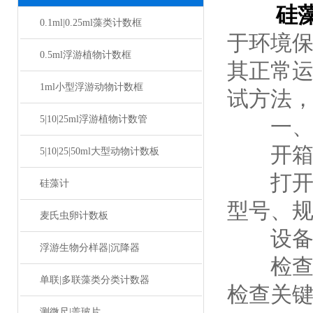
硅
0.1ml|0.25ml藻类计数框
于环境
0.5ml浮游植物计数框
其正常
1ml小型浮游动物计数框
试方法
5|10|25ml浮游植物计数管
一、设
开箱
5|10|25|50ml大型动物计数板
打开包
硅藻计
型号、
麦氏虫卵计数板
设备外
浮游生物分样器|沉降器
检查设
单联|多联藻类分类计数器
检查关
测微尺|盖玻片