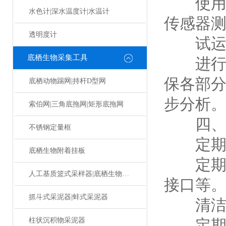
使用标
水色计|深水温度计|水温计
传感器
透明度计
试运
底栖生物采集工具
进行设
保各部
底栖动物踢网|持杆D型网
步分析
索伯网|三角底拖网|矩形底拖网
四、
不锈钢定量框
定期
底栖生物附着挂板
定期检
人工基质篮式采样器|底栖生物挂板
接口等
抓斗式采泥器|蚌式采泥器
清洁
柱状沉积物采泥器
定期清