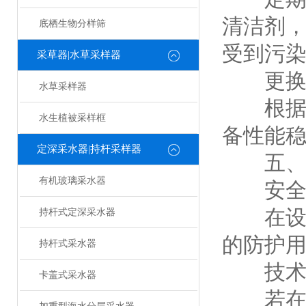
清洁剂
底栖生物分样筛
受到污
采草器|水草采样器
更换
水草采样器
根据设
水生植被采样框
备性能
定深采水器|持杆采样器
五、
有机玻璃采水器
安全
在设备
持杆式定深采水器
的防护
持杆式采水器
技术
卡盖式采水器
若在设