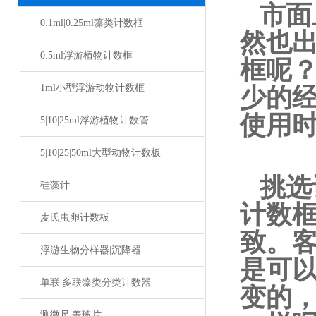
市面
0.1ml|0.25ml藻类计数框
然也
0.5ml浮游植物计数框
框呢
1ml小型浮游动物计数框
少的
使用
5|10|25ml浮游植物计数管
5|10|25|50ml大型动物计数板
挑选
硅藻计
计数
麦氏虫卵计数板
致。
浮游生物分样器|沉降器
是可
单联|多联藻类分类计数器
变的
测微尺|盖玻片