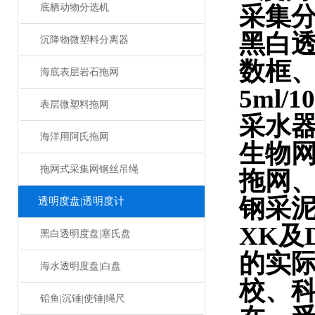
底栖动物分选机
采集
黑白
沉降物微塑料分离器
数框
海底表层岩石拖网
5ml/
表层微塑料拖网
采水器
海洋用阿氏拖网
生物
拖网式采集网钢丝吊绳
拖网、
钢采
透明度盘|透明度计
XK及
黑白透明度盘|塞氏盘
的实
海水透明度盘|白盘
校、
铅鱼|沉锤|使锤|绳尺