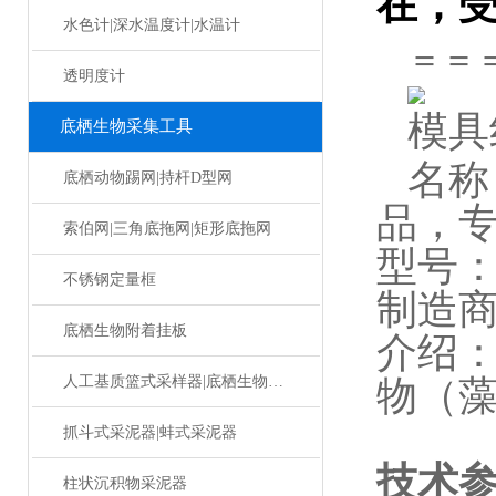
在，
水色计|深水温度计|水温计
＝＝
透明度计
模具
底栖生物采集工具
名称
底栖动物踢网|持杆D型网
品，
索伯网|三角底拖网|矩形底拖网
型号：D
不锈钢定量框
制造
底栖生物附着挂板
介绍
人工基质篮式采样器|底栖生物挂板
物（
抓斗式采泥器|蚌式采泥器
技术
柱状沉积物采泥器