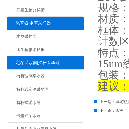
规格：0
底栖生物分样筛
材质
采草器|水草采样器
框体：
水草采样器
计数区
特点
水生植被采样框
15u
定深采水器|持杆采样器
包装：
有机玻璃采水器
建议
持杆式定深采水器
上一篇：
浮游植
持杆式采水器
下一篇：没有了
卡盖式采水器