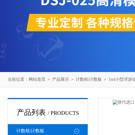
当前位置：
网站首页
＞
产品展示
＞
计数框|计数板
＞
1ml小型浮游
产品列表
/ PRODUCTS
计数框|计数板