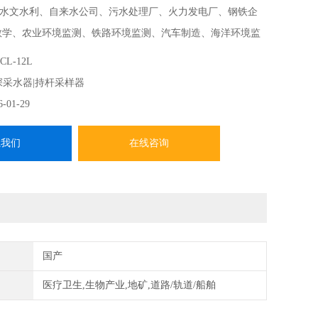
水文水利、自来水公司、污水处理厂、火力发电厂、钢铁企
教学、农业环境监测、铁路环境监测、汽车制造、海洋环境监
测、环境科研等检 测室、实验室使用。
CL-12L
深采水器|持杆采样器
6-01-29
系我们
在线咨询
国产
医疗卫生,生物产业,地矿,道路/轨道/船舶