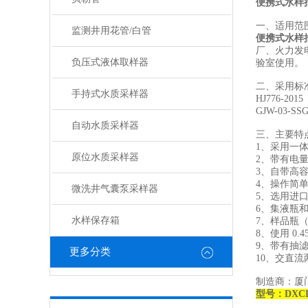
便携式水样
一、适用范
监测井用花管/白管
便携式水样
厂、火力发
负压式液体取样器
验室使用。
二、采用标
手持式水质采样器
HJ776-
GJW-03
自动水质采样器
三、主要特
1、采用一
原位水质采样器
2、带有电
3、自带高
4、操作简
微洗井气囊泵采样器
5、选用进
6、集液瓶
水样保存箱
7、样品瓶
8、使用 0.
9、带有抽
更多分类
10、交直流
制造商：厦
型号：DXCL