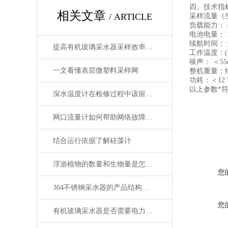
四、技术指
相关文章
/ ARTICLE
采样流量（空载
负载能力： ≥-
电池电量： 12
续航时间： 大
提高有机玻璃采水器采样效率的技巧
工作温度：(-
噪声： ＜55d
一文看懂表层微塑料采样网
整机重量：约 
功耗：＜12
以上参数*
深水温度计在检修过程中该留意的事项
网口流量计如何帮助网络故障排除和疑难解答？
结合运行依据了解硅藻计
浮游植物的数量和生物量是怎么计算的
您
304不锈钢采水器的产品结构、材质构成与核心部件详解
您
有机玻璃采水器是否需要电力或外部能源？