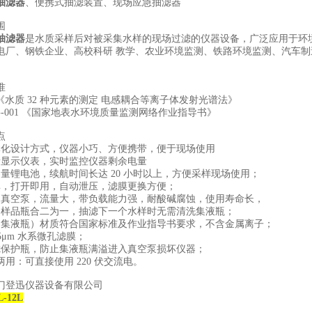
抽滤器
、便携式抽滤装置、现场应急抽滤器
围
抽滤器
是水质采样后对被采集水样的现场过滤的仪器设备，广泛应用于环
电厂、钢铁企业、高校科研 教学、农业环境监测、铁路环境监测、汽车制
准
2015《水质 32 种元素的测定 电感耦合等离子体发射光谱法》
-SSG-001 《国家地表水环境质量监测网络作业指导书》
点
体化设计方式，仪器小巧、方便携带，便于现场使用
量显示仪表，实时监控仪器剩余电量
容量锂电池，续航时间长达 20 小时以上，方便采样现场使用；
单，打开即用，自动泄压，滤膜更换方便；
口真空泵，流量大，带负载能力强，耐酸碱腐蚀，使用寿命长，
和样品瓶合二为一，抽滤下一个水样时无需清洗集液瓶；
（集液瓶）材质符合国家标准及作业指导书要求，不含金属离子；
45μm 水系微孔滤膜；
滤保护瓶，防止集液瓶满溢进入真空泵损坏仪器；
两用：可直接使用 220 伏交流电。
门登迅仪器设备有限公司
-12L