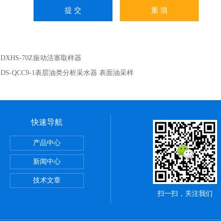
：
DXHS-70Z振动活塞取样器
：
DS-QCC9-1表层油类分析采水器 表面油采样
快速导航
2L单联浮游生物沉降器 两联沉淀器 生物浓缩器
产品中心
网 20um微藻网 10um微孔网
新闻中心
 浅1/2/3型海洋生物采集网
技术文章
扫一扫，关注我们