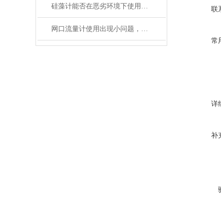
硅藻计能否在恶劣环境下使用？它具有哪些防护措施？
联
网口流量计使用出现小问题，用户自己如何维修?
常
详
补