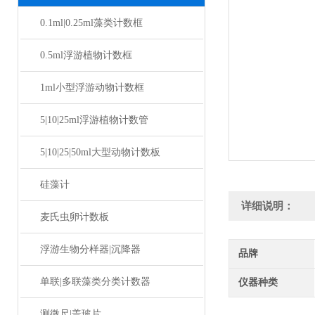
0.1ml|0.25ml藻类计数框
0.5ml浮游植物计数框
1ml小型浮游动物计数框
5|10|25ml浮游植物计数管
5|10|25|50ml大型动物计数板
硅藻计
详细说明：
麦氏虫卵计数板
浮游生物分样器|沉降器
品牌
单联|多联藻类分类计数器
仪器种类
测微尺|盖玻片