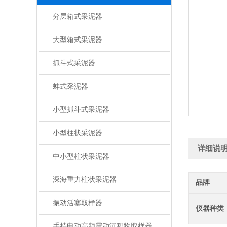
分层箱式采泥器
大型箱式采泥器
抓斗式采泥器
蚌式采泥器
小型抓斗式采泥器
小型柱状采泥器
详细说
中小型柱状采泥器
深海重力柱状采泥器
品牌
振动活塞取样器
仪器种类
手持电动高频震动沉积物取样器