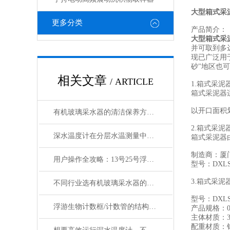
大型箱式采
更多分类
产品简介：
大型箱式采
并可取到多达
现已广泛用
砂"地区也
相关文章
/ ARTICLE
1.箱式采泥
箱式采泥器适
以开口面积划分
有机玻璃采水器的清洁保养方法有哪些？
2.箱式采泥
深水温度计在分层水温测量中的传感原理与故障检修技术
箱式采泥器
制造商：厦
用户操作全攻略：13号25号浮游生物网的正确使用、清洗与保存
型号：DXLSS
3.箱式采
不同行业选有机玻璃采水器的秘籍：根据需求精准匹配
型号：DXLS
浮游生物计数框/计数管的结构设计及操作使用技术
产品规格：0.
主体材质：3
配重材质：