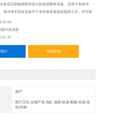
为表层沉积物调查而设计的底质取样设备，适用于各种河
、海洋等不同水深条件下各种表层底质的取样工作，并可取
 深的上覆水样。
LSS-04
层沉积物调查、工程地质调查、物探验证调查、矿物调查、
型箱式采泥器
调查，取样成功率较蚌式采泥器大大提高（在“铁板砂"地区也
6-01-29
以上的一次取样成功率）。
系我们
在线咨询
国产
医疗卫生,生物产业,地矿,道路/轨道/船舶,包装/造
纸/印刷