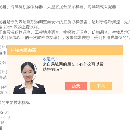
泥器
、
海洋沉积物采样器、大型底泥分层采样器、海洋箱式采泥器
泥器
是专为表层沉积物调查而设计的底质取样设备，适用于各种河流、湖
 20cm 深的上覆水样。
于表层沉积物调查、工程地质调查、物探验证调查、矿物调查、生物及地
可达到 90%以上的一次取样成功率），效果非常理想，受到各用户单位的*
器的用途
用水深200－7000米，主要采集底质表层样本，
欢迎您！
为四种规格：分别是0.04 m²、0.1 m²、0.16 m²、0.25 m²。
来自局域网的朋友！有什么可以帮
助您的吗？
器的组成
由采样系统、抓斗系统、配重加持系统、拉杆系统、触发系统组成。
门登迅仪器设备有限公司
-04、DXLSS-10、DXLSS-16、DXLSS-25
泥器的主要技术指标
S-04
04m²
16
铅