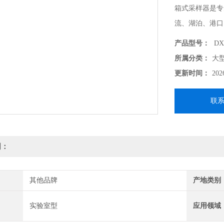
箱式采样器是专
流、湖泊、港口
到多达 20cm
产品型号：
DX
现已广泛用于表
所属分类：
大
生物及地球化学
更新时间：
202
可达到 90%
联
明：
其他品牌
产地类别
实验室型
应用领域