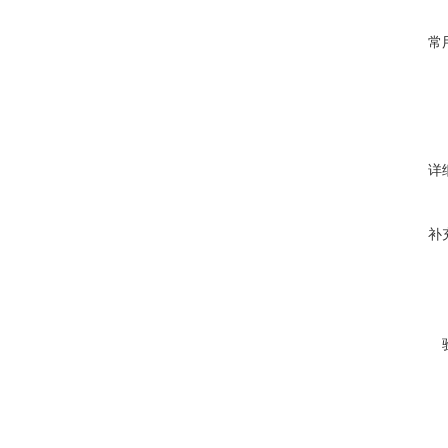
常
详
补