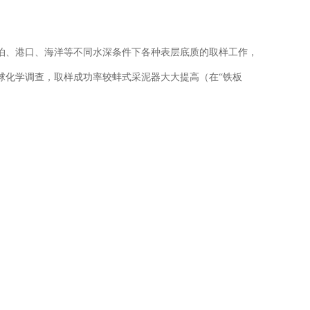
泊、港口、海洋等不同水深条件下各种表层底质的取样工作，
球化学调查，取样成功率较蚌式采泥器大大提高（在“铁板
。