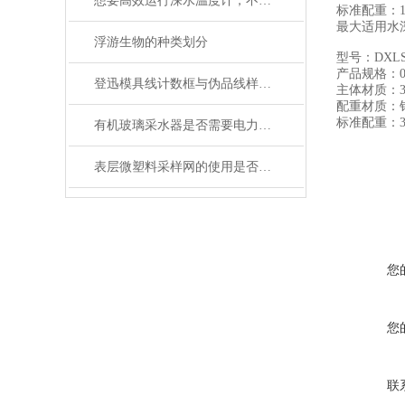
想要高效运行深水温度计，不懂这些可不行
标准配重：12
最大适用水深
浮游生物的种类划分
型号：DXLS
产品规格：0.
登迅模具线计数框与伪品线样的质量比较
主体材质：3
配重材质：
标准配重：30
有机玻璃采水器是否需要电力或外部能源？
表层微塑料采样网的使用是否会对周围生态环境产生影响？
您
您
联