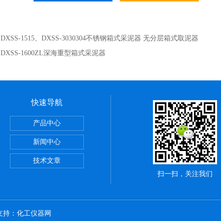
：
DXSS-1515、DXSS-3030304不锈钢箱式采泥器 无分层箱式取泥器
：
DXSS-1600ZL深海重型箱式采泥器
快速导航
网 20um微藻网 10um微孔网
产品中心
2L单联浮游生物沉降器 两联沉淀器 生物浓缩器
新闻中心
 浅1/2/3型海洋生物采集网
技术文章
扫一扫，关注我们
术支持：
化工仪器网