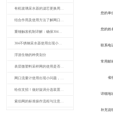
有机玻璃采水器的滤芯更换周期是多久？
您的单
结合作用及使用方法了解网口流量计
您的姓
重锤触发机制详解：确保304不锈钢采水器精准定深采样
304不锈钢采水器使用出现小问题，用户自己如何维修?
联系电
浮游生物的种类划分
常用邮
表层微塑料采样网的使用是否会对周围生态环境产生影响？
省
网口流量计使用出现小问题，用户自己如何维修?
给你支招！做好旋涡分选装置的日常维护
详细地
索伯网的标准操作流程与注意事项全解析
补充说