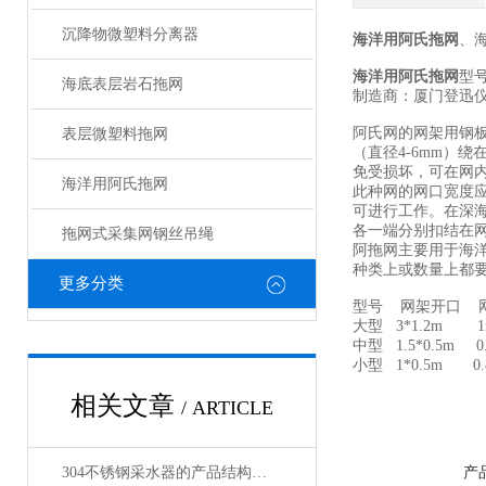
沉降物微塑料分离器
海洋用阿氏拖网
、
海洋用阿氏拖网
型号
海底表层岩石拖网
制造商：厦门登迅
阿氏网的网架用钢
表层微塑料拖网
（直径4-6mm）
免受损坏，可在网
海洋用阿氏拖网
此种网的网口宽度应
可进行工作。在深
各一端分别扣结在
拖网式采集网钢丝吊绳
阿拖网主要用于海
种类上或数量上都
更多分类
型号 网架开口 
大型 3*1.2
中型 1.5*0.
小型 1*0.5m 
相关文章
/ ARTICLE
304不锈钢采水器的产品结构、材质构成与核心部件详解
产