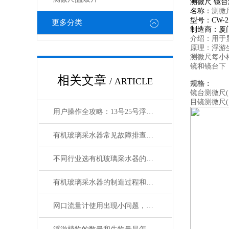
测微尺 镜
名称：
测微
型号：
CW-2
更多分类
制造商：厦
介绍：用于
原理：浮游
测微尺每小
镜和镜台下
相关文章
/ ARTICLE
规格：
镜台测微尺
(
目镜测微尺
用户操作全攻略：13号25号浮游生物网的正确使用、清洗与保存
有机玻璃采水器常见故障排查与密封性能检测方法
不同行业选有机玻璃采水器的秘籍：根据需求精准匹配
有机玻璃采水器的制造过程和工艺流程
网口流量计使用出现小问题，用户自己如何维修?