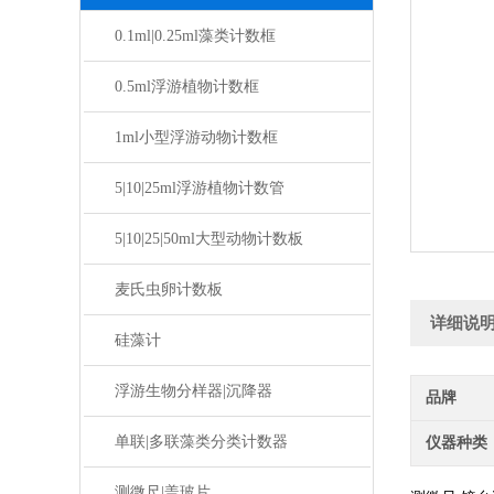
0.1ml|0.25ml藻类计数框
0.5ml浮游植物计数框
1ml小型浮游动物计数框
5|10|25ml浮游植物计数管
5|10|25|50ml大型动物计数板
麦氏虫卵计数板
详细说
硅藻计
浮游生物分样器|沉降器
品牌
单联|多联藻类分类计数器
仪器种类
测微尺|盖玻片