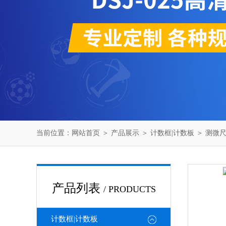
当前位置：
网站首页
＞
产品展示
＞
计数框|计数板
＞
测微尺
产品列表
/ PRODUCTS
计数框|计数板