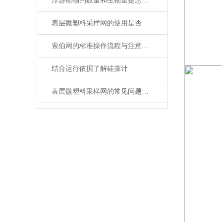
浮游植物的数量和生物量是怎么计算的
表层微塑料采样网的使用是否会对周围生态环境产生影响？
索伯网的标准操作流程与注意事项全解析
结合运行依据了解硅藻计
表层微塑料采样网的常见问题与解决方法