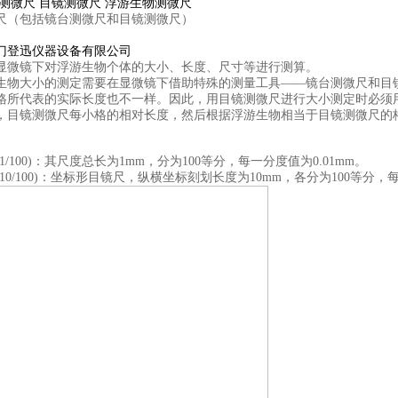
台测微尺 目镜测微尺 浮游生物测微尺
尺（包括镜台测微尺和目镜测微尺）
门登迅仪器设备有限公司
显微镜下对浮游生物个体的大小、长度、尺寸等进行测算。
生物大小的测定需要在显微镜下借助特殊的测量工具
——
镜台测微尺和目
格所代表的实际长度也不一样。因此，用目镜测微尺进行大小测定时必须
，目镜测微尺每小格的相对长度，然后根据浮游生物相当于目镜测微尺的
1/100)
：其尺度总长为
1mm
，分为
100
等分，每一分度值为
0.01mm
。
(10/100)
：坐标形目镜尺，纵横坐标刻划长度为
10mm
，各分为
100
等分，