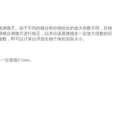
镜测微尺。由于不同的镜台和目镜组合的放大倍数不同，目镜
用镜台测微尺进行校正，以求出该显微镜在一定放大倍数的目
格数，即可以计算出浮游生物个体的实际大小。
每一分度值
0.1mm
。