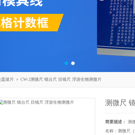
|盖玻片
＞ CW-2测微尺 镜台尺 目镜尺 浮游生物测微片
测微尺 
简要描述：
测
名称：测微尺（