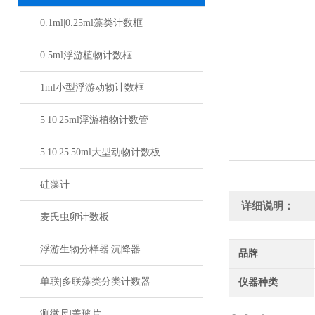
0.1ml|0.25ml藻类计数框
0.5ml浮游植物计数框
1ml小型浮游动物计数框
5|10|25ml浮游植物计数管
5|10|25|50ml大型动物计数板
硅藻计
详细说明：
麦氏虫卵计数板
浮游生物分样器|沉降器
品牌
单联|多联藻类分类计数器
仪器种类
测微尺|盖玻片