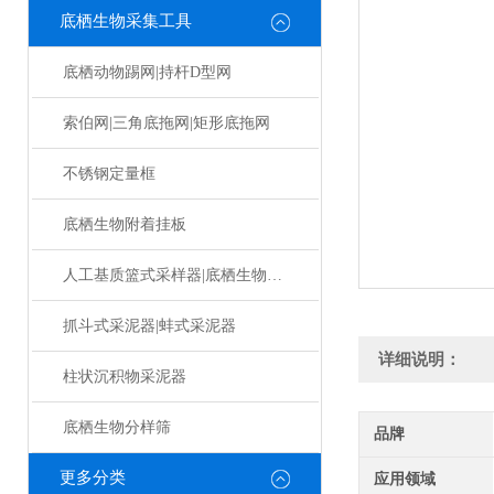
底栖生物采集工具
底栖动物踢网|持杆D型网
索伯网|三角底拖网|矩形底拖网
不锈钢定量框
底栖生物附着挂板
人工基质篮式采样器|底栖生物挂板
抓斗式采泥器|蚌式采泥器
详细说明：
柱状沉积物采泥器
底栖生物分样筛
品牌
更多分类
应用领域