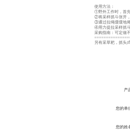
使用方法：
①野外工作时，首
②将采样抓斗张开
③通过拉绳缓缓地
④用力提拉采样抓
采购指南：可定做
===============
另有采草耙，抓头式
产
您的单
您的姓