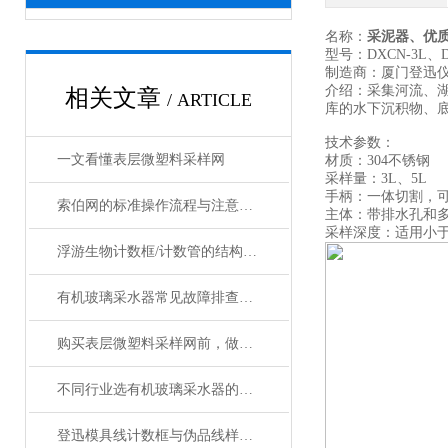
名称：
采泥器、优
型号：DXCN-3L、D
制造商：厦门登迅
介绍：采集河流、湖
相关文章
/ ARTICLE
库的水下沉积物、
技术参数：
一文看懂表层微塑料采样网
材质：304不锈钢
采样量：3L、5L
手柄：一体切割，
索伯网的标准操作流程与注意事项全解析
主体：带排水孔和
采样深度：适用小于
浮游生物计数框/计数管的结构设计及操作使用技术
有机玻璃采水器常见故障排查与密封性能检测方法
购买表层微塑料采样网前，做好攻略了吗
不同行业选有机玻璃采水器的秘籍：根据需求精准匹配
登迅模具线计数框与伪品线样的质量比较