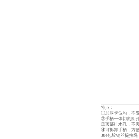
特点：
①加厚卡位勾，不
②手柄一体切割圆
③顶部排水孔，不
④可拆卸手柄，方
304包胶钢丝提拉