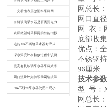
有机玻璃采水器的正确操作：从系绳标记到出水注水全程详解
网总长：6
一文看懂表层微塑料采样网
网口直径
有机玻璃采水器是否需要电力或外部能源？
网 衣：
表层微塑料采样网的性能指标与检测方法
底部收集
选购304不锈钢采水器时应从哪几方面考虑？
优点：
深水温度计在检修过程中该留意的事项
不锈钢持
提高有机玻璃采水器采样效率的技巧
96厘米
技术参
网口流量计如何帮助网络故障排除和疑难解答？
型 号：X
304不锈钢采水器使用出现小问题，用户自己如何维修?
网总长：6