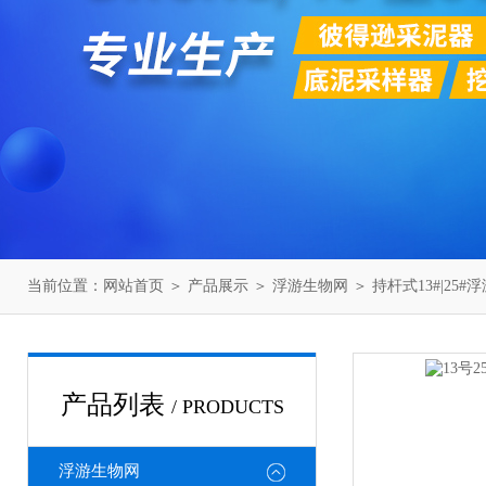
当前位置：
网站首页
＞
产品展示
＞
浮游生物网
＞
持杆式13#|25#
产品列表
/ PRODUCTS
浮游生物网