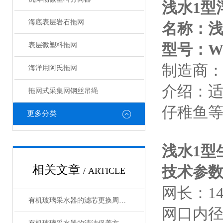
浅水1型
海底表层岩石拖网
名称：浅
型号：WW
表层微塑料拖网
制造商
海洋用阿氏拖网
介绍：适
拖网式采集网钢丝吊绳
仔稚鱼
更多分类
浅水1型
相关文章
技术参
/ ARTICLE
网长：14
有机玻璃采水器的滤芯更换周期是多久？
网口内径