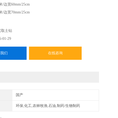
/边宽60mm/25cm
/边宽70mm/25cm
状取土钻
6-01-29
系我们
在线咨询
国产
环保,化工,农林牧渔,石油,制药/生物制药