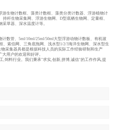
浮游生物计数框、藻类计数框、藻类分类计数器、浮游植物计
锈钢采水器、持杆生物采集网、浮游生物网、D型底栖生物网、定量框、
锈钢采草器、深水温度计等。
5ml/10ml/25ml/50ml大型浮游动物计数板、有机玻
、索伯网、三角底拖网、浅水型1/2/3海洋生物网、深水型生
生物采集器具都是根据科技人员的实际工作经验研制和生产
广大用户的欢迎和好评。
工,饲料行业。我们秉承"求实,创新,拼博,诚信"的工作作风,提