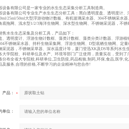
器设备有限公司是一家专业的水生生态采集分析工具制造商。
器设备有限公司专业生产水生生态分析工具：黑白透明度盘、透明度计、
/10ml/25ml/50ml大型浮游动物计数板、有机玻璃采水器、304不
角底拖网、浅水型1/2/3海洋生物网、深水型生物网、不锈钢采泥器，不
销售水生生态采集及分析工具，产品如下：
、透明度计、浮游生物计数框、藻类计数框、藻类分类计数器、浮游植物计数管、
304不锈钢采水器、持杆生物采集网、浮游生物网、D型底栖生物网、定量框
钢采泥器，不锈钢采草器、深水温度计等，厦门登迅XK及DS等系列水生
各大学院校、科研单位及水产、环境等部门广泛使用，质量实在，受到了
分布全省大专院校,科研单位,卫生防疫,药品检验,制药,环保,食品,医学,化
品及服务,合理的价格,不断学习的企业精神与您合作!
产品：
的单位：