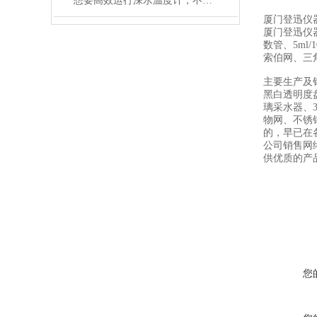
想要高效运行深水温度计，不懂这些可不行
厦门登迅仪
厦门登迅仪
数管、5ml
索伯网、三
主要生产及
黑白透明度盘
璃采水器、
物网、不锈
的，早已在
公司销售网络
供优质的产
您