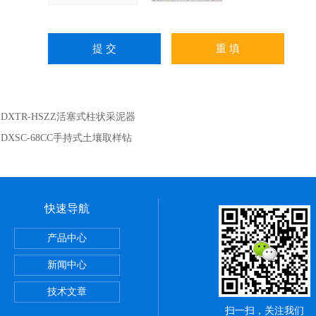
：
DXTR-HSZZ活塞式柱状采泥器
：
DXSC-68CC手持式土壤取样钻
快速导航
2L单联浮游生物沉降器 两联沉淀器 生物浓缩器
产品中心
网 20um微藻网 10um微孔网
新闻中心
 浅1/2/3型海洋生物采集网
技术文章
扫一扫，关注我们