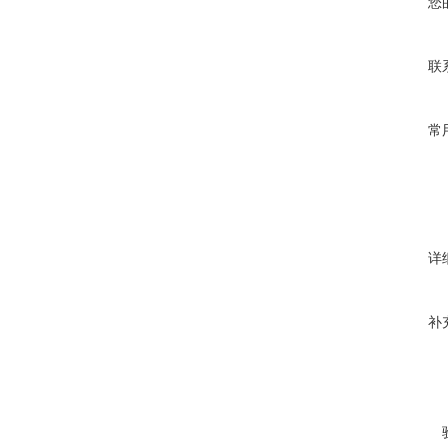
您
联
常
详
补