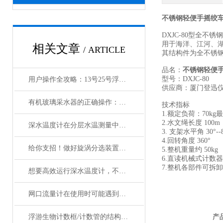
不锈钢轻便手摇绞
DXJC-80型全不
用于海洋、江河、
相关文章
/ ARTICLE
其结构件为全不锈钢材
品名：
不锈钢轻便
型号：DXJC-80
用户操作全攻略：13号25号浮游生物网的正确使用、清洗与保存
供应商：厦门登迅
有机玻璃采水器的正确操作：从系绳标记到出水注水全程详解
技术指标
1.额定负荷：70kg
最
2.水文绳长度 100
深水温度计在分层水温测量中的传感原理与故障检修技术
3. 支架水平角 30°--8
4.回转角度 360°
给你支招！做好旋涡分选装置的日常维护
5.整机重量约 50kg
6.直读机械式计数器
7.整机各部件可拆
想要高效运行深水温度计，不懂这些可不行
网口流量计在使用时可能遇到哪些问题?如何解决?
浮游生物计数框/计数管的结构设计及操作使用技术
产