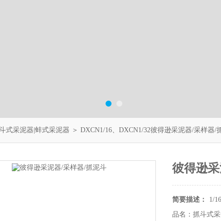
斗式采泥器|蚌式采泥器
＞ DXCN1/16、DXCN1/32彼得逊采泥器/采样器
彼得逊采
简要描述：
1/
品名：抓斗式采