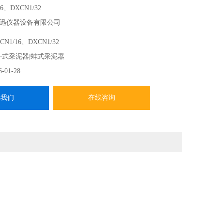
6、DXCN1/32
迅仪器设备有限公司
、湖泊、池塘、水库的水下沉积物（底泥、底质、污泥）
CN1/16、DXCN1/32
斗式采泥器|蚌式采泥器
6-01-28
系我们
在线咨询