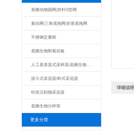
底栖动物踢网|持杆D型网
索伯网|三角底拖网|矩形底拖网
不锈钢定量框
底栖生物附着挂板
人工基质篮式采样器|底栖生物挂板
抓斗式采泥器|蚌式采泥器
详细说
柱状沉积物采泥器
底栖生物分样筛
更多分类