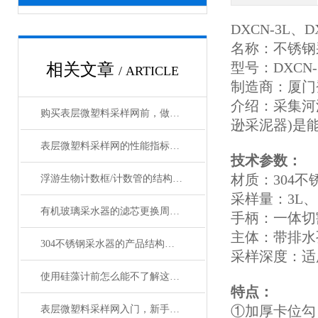
DXCN-3L、D
名称：不锈钢
型号：DXCN-
相关文章
/ ARTICLE
制造商：厦门
介绍：采集河
购买表层微塑料采样网前，做好攻略了吗
逊采泥器)是
表层微塑料采样网的性能指标与检测方法
技术参数：
材质：304不
浮游生物计数框/计数管的结构设计及操作使用技术
采样量：3L、
有机玻璃采水器的滤芯更换周期是多久？
手柄：一体切
主体：带排水
304不锈钢采水器的产品结构、材质构成与核心部件详解
采样深度：适
使用硅藻计前怎么能不了解这些！
特点：
①加厚卡位勾
表层微塑料采样网入门，新手必学！