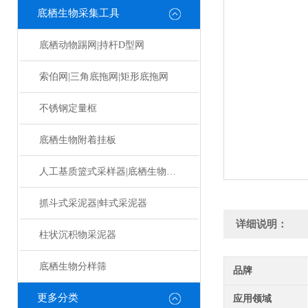
底栖生物采集工具
底栖动物踢网|持杆D型网
索伯网|三角底拖网|矩形底拖网
不锈钢定量框
底栖生物附着挂板
人工基质篮式采样器|底栖生物挂板
抓斗式采泥器|蚌式采泥器
详细说明：
柱状沉积物采泥器
底栖生物分样筛
品牌
更多分类
应用领域